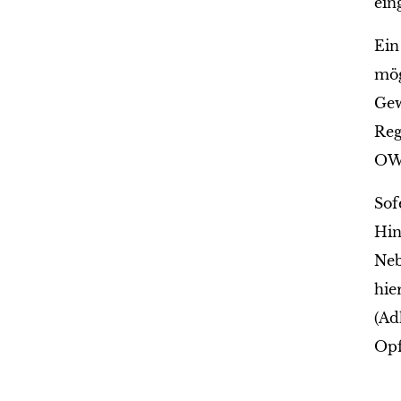
ein
Ein
mög
Gew
Reg
OWi
Sof
Hin
Neb
hie
(Ad
Opf