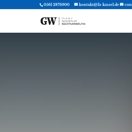
0561 2876900
kontakt@fa-kassel.de
con