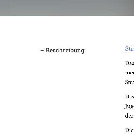
Str
– Beschreibung
Das
men
Str
Das
Jug
der
Die