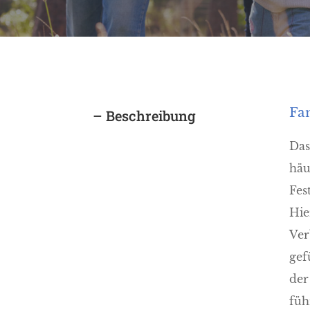
Fa
– Beschreibung
Das
häu
Fes
Hie
Ver
gef
der
füh