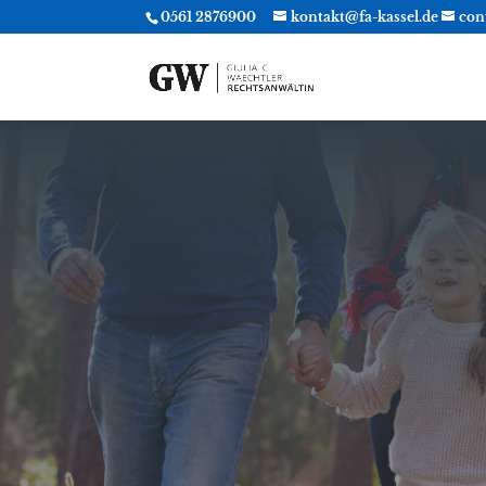
0561 2876900
kontakt@fa-kassel.de
con