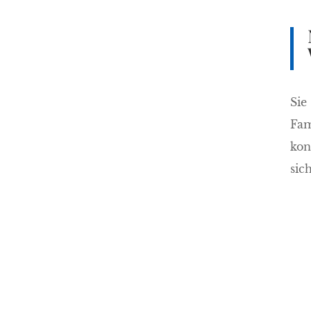
Sie
Fam
kon
sic