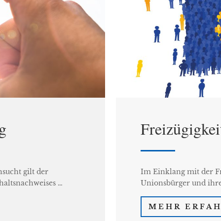
ng
Freizügigkei
sucht gilt der
Im Einklang mit der Fr
thaltsnachweises …
Unionsbürger und ihr
MEHR ERFA