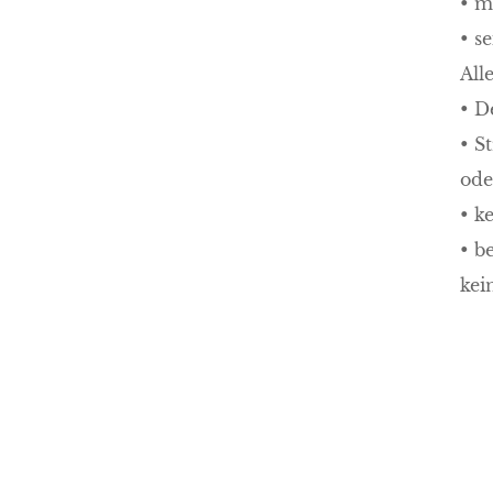
• m
• s
All
• D
• S
ode
• k
• b
kei