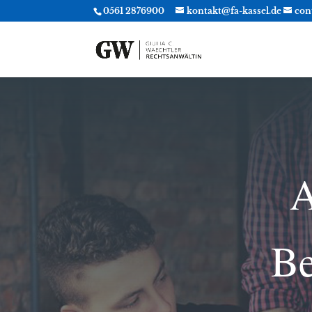
0561 2876900
kontakt@fa-kassel.de
con
A
Be