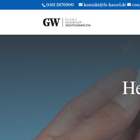
0561 2876900
kontakt@fa-kassel.de
con
He